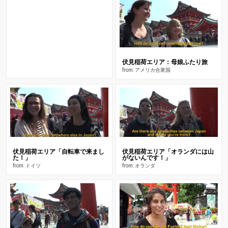
伏見稲荷エリア：母娘ふたり旅
from: アメリカ合衆国
伏見稲荷エリア「自転車で来まし
伏見稲荷エリア「オランダには山
た！」
がないんです！」
from: ドイツ
from: オランダ