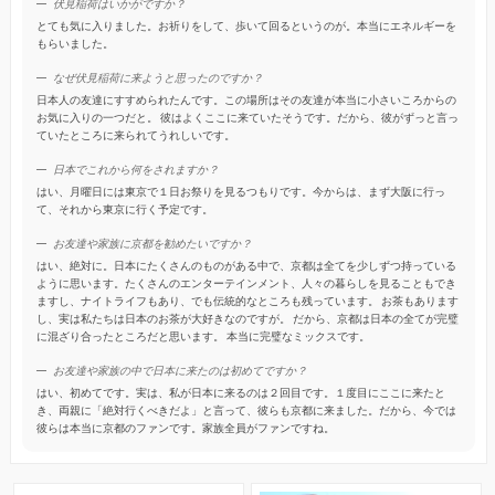
伏見稲荷はいかがですか？
とても気に入りました。お祈りをして、歩いて回るというのが。本当にエネルギーを
もらいました。
なぜ伏見稲荷に来ようと思ったのですか？
日本人の友達にすすめられたんです。この場所はその友達が本当に小さいころからの
お気に入りの一つだと。 彼はよくここに来ていたそうです。だから、彼がずっと言っ
ていたところに来られてうれしいです。
日本でこれから何をされますか？
はい、月曜日には東京で１日お祭りを見るつもりです。今からは、まず大阪に行っ
て、それから東京に行く予定です。
お友達や家族に京都を勧めたいですか？
はい、絶対に。日本にたくさんのものがある中で、京都は全てを少しずつ持っている
ように思います。たくさんのエンターテインメント、人々の暮らしを見ることもでき
ますし、ナイトライフもあり、でも伝統的なところも残っています。 お茶もあります
し、実は私たちは日本のお茶が大好きなのですが。 だから、京都は日本の全てが完璧
に混ざり合ったところだと思います。 本当に完璧なミックスです。
お友達や家族の中で日本に来たのは初めてですか？
はい、初めてです。実は、私が日本に来るのは２回目です。１度目にここに来たと
き、両親に「絶対行くべきだよ」と言って、彼らも京都に来ました。だから、今では
彼らは本当に京都のファンです。家族全員がファンですね。