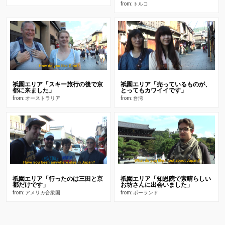
from: トルコ
祇園エリア「スキー旅行の後で京
祇園エリア「売っているものが、
都に来ました」
とってもカワイイです」
from: オーストラリア
from: 台湾
祇園エリア「行ったのは三田と京
祇園エリア「知恩院で素晴らしい
都だけです」
お坊さんに出会いました」
from: アメリカ合衆国
from: ポーランド