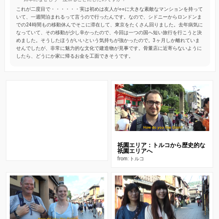
これが二度目で・・・・・・実は初めは友人が○○に大きな素敵なマンションを持って
いて、一週間泊まれるって言うので行ったんです。なので、シドニーからロンドンま
での24時間もの移動休んでそこに滞在して、東京をたくさん回りました。去年病気に
なっていて、その移動が少し辛かったので、今回は一つの国へ短い旅行を行こうと決
めました。そうしたほうがいいという気持ちが強かったので。3ヶ月しか離れていま
せんでしたが、非常に魅力的な文化で建造物が見事です。骨董店に近寄らないように
したら、どうにか家に帰るお金を工面できそうです。
祇園エリア：トルコから歴史的な
祇園エリアへ
from: トルコ