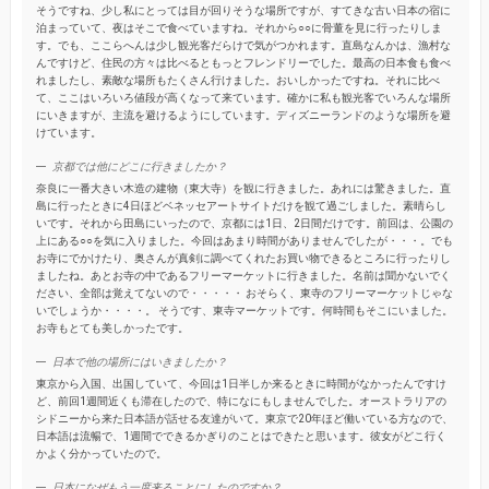
そうですね、少し私にとっては目が回りそうな場所ですが、すてきな古い日本の宿に
泊まっていて、夜はそこで食べていますね。それから○○に骨董を見に行ったりしま
す。でも、ここらへんは少し観光客だらけで気がつかれます。直島なんかは、漁村な
んですけど、住民の方々は比べるともっとフレンドリーでした。最高の日本食も食べ
れましたし、素敵な場所もたくさん行けました。おいしかったですね。それに比べ
て、ここはいろいろ値段が高くなって来ています。確かに私も観光客でいろんな場所
にいきますが、主流を避けるようにしています。ディズニーランドのような場所を避
けています。
京都では他にどこに行きましたか？
奈良に一番大きい木造の建物（東大寺）を観に行きました。あれには驚きました。直
島に行ったときに4日ほどベネッセアートサイトだけを観て過ごしました。素晴らし
いです。それから田島にいったので、京都には1日、2日間だけです。前回は、公園の
上にある○○を気に入りました。今回はあまり時間がありませんでしたが・・・。でも
お寺にでかけたり、奥さんが真剣に調べてくれたお買い物できるところに行ったりし
ましたね。あとお寺の中であるフリーマーケットに行きました。名前は聞かないでく
ださい、全部は覚えてないので・・・・・ おそらく、東寺のフリーマーケットじゃな
いでしょうか・・・・。 そうです、東寺マーケットです。何時間もそこにいました。
お寺もとても美しかったです。
日本で他の場所にはいきましたか？
東京から入国、出国していて、今回は1日半しか来るときに時間がなかったんですけ
ど、前回1週間近くも滞在したので、特になにもしませんでした。オーストラリアの
シドニーから来た日本語が話せる友達がいて。東京で20年ほど働いている方なので、
日本語は流暢で、1週間でできるかぎりのことはできたと思います。彼女がどこ行く
かよく分かっていたので。
日本になぜもう一度来ることにしたのですか？