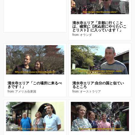
清水寺エリア「京都に行くこと
は、確実に【死ぬ前にやりたいこ
とリスト】に入っています！」
from: オランダ
清水寺エリア「この場所に来るべ
清水寺エリア:自分の国と似てい
きです！」
るところ
from: アメリカ合衆国
from: オーストラリア