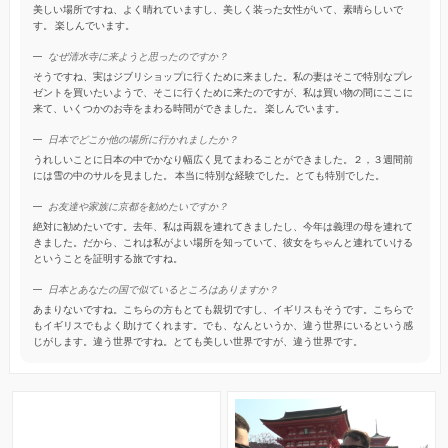
美しい場所ですね、よく晴れていますし、美しく装った女性がいて、素晴らしいで
す。 楽しんでいます。
なぜ清水寺に来ようと思ったのですか？
そうですね、実はジブリショップに行くために来ました。私の妻はそこで特別なプレ
ゼントを買いたいようで、そこに行くために来たのですが、私は買い物の間にここに
来て、いくつかのお寺をまわる時間ができました。 楽しんでいます。
日本でどこか他の場所に行かれましたか？
うれしいことに日本の中でかなり幅広く見てまわることができました。２，３週間前
には雪の中のサルを見ました。 本当に特別な経験でした。とても特別でした。
お友達や家族に京都を勧めたいですか？
絶対に勧めたいです。去年、私は両親を連れてきましたし、今年は義理の母を連れて
きました。だから、これは私がよい場所を知っていて、彼女をちゃんと連れていける
ということを証明する旅ですね。
日本とあなたの国で似ているところはありますか？
あまりないですね。こちらの方もとても親切ですし、イギリスもそうです。こちらで
もイギリスでもよく助けてくれます。でも、なんというか、違う世界にいるという感
じがします。違う世界ですね。とても美しい世界ですが、違う世界です。