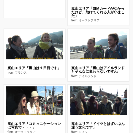
嵐山エリア「SIMカードがなかっ
たけど、助けてくれる人がいまし
た」
from: オーストラリア
嵐山エリア「嵐山は１日目です」
嵐山エリア「嵐山はアイルランド
とそんなに変わらないですね」
from: フランス
from: アイルランド
嵐山エリア「コミュニケーション
嵐山エリア「ドイツとはずいぶん
は写真で・・・」
違う文化です」
from: オーストラリア
from: ドイツ