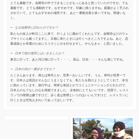
とても素敵です。金閣寺の中でできることがもっとあると思っていたのですが。でも
素敵です。 とても感動的です。おすすめです。印象に残りますね。庭園がよく手入れ
されていて。とてもおすすめの場所です。 あと一番観光客が多いですね、間違いな
く。
なぜ金閣寺に訪れたのですか？
私たちの友人が昨日ここに来て、行くように薦めてくれたんです。金閣寺はどのウェ
ブサイトにも載ってますし、京都に来たときには行くべきところですよね。あと、恋
愛成就とか幸運のためにろうそくに火を灯せますし。やらなきゃ、と思いました。
日本で他の場所にはいきましたか？
東京に行って、あと河口湖に行って・・・。 高山、日光・・・そんな感じですね。
日本の何が一番好きですか？
たくさんあります。例えば寿司とか。世界一おいしいです。 うん、寿司が世界一で
す。日本人は英語がそんなにうまくなくても、私たちを助けようとしてくれて、本当
に助かっています。旅行中は、簡単な単語とかでコミュニケーションがとれたので、
日本人のもてなしの心を堪能できました。 全体的にとてもいいです。清潔で。レスト
ランでの喫煙は嫌ですけど。歩く道は禁煙というのはいいんですけど、レストランに
行くときは空気もきれいであってほしいです。