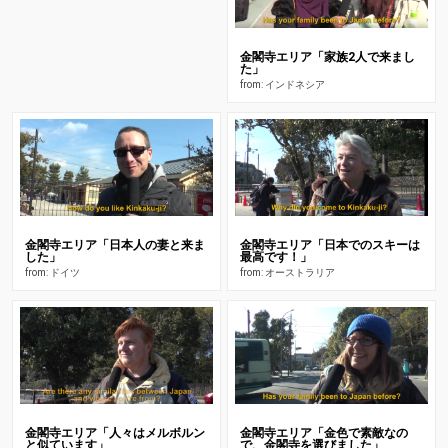
金閣寺エリア「家族2人で来まし
た」
from: インドネシア
金閣寺エリア「日本人の妻と来ま
金閣寺エリア「日本でのスキーは
した」
最高です！」
from: ドイツ
from: オーストラリア
金閣寺エリア「人々はメルボルン
金閣寺エリア「金色で素敵なの
と似ています」
で、金閣寺を選びました」