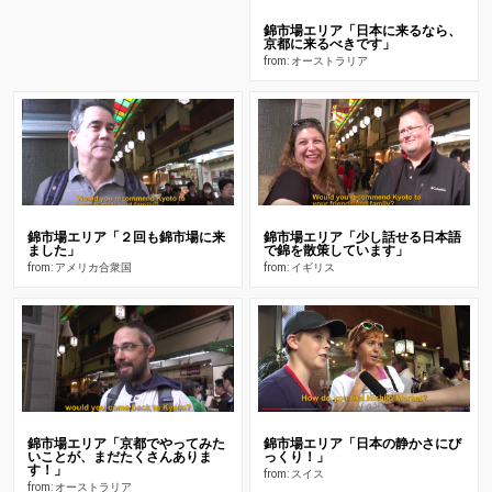
錦市場エリア「日本に来るなら、
京都に来るべきです」
from: オーストラリア
錦市場エリア「２回も錦市場に来
錦市場エリア「少し話せる日本語
ました」
で錦を散策しています」
from: アメリカ合衆国
from: イギリス
錦市場エリア「京都でやってみた
錦市場エリア「日本の静かさにび
いことが、まだたくさんありま
っくり！」
す！」
from: スイス
from: オーストラリア