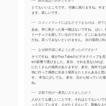
錦市場はいかがですか？
とてもいいところです。 印象に残りますね。今
ます。楽しいです。
スコットランドにはなさそうなものは、何で
ああ、串に刺さった食べ物はないですね。 はい
ドーナッツを探しているのですが、どこにあるのか
だね。戻ってみないといけません。 次の場所に向
なぜ錦市場に来ようと思ったのですか？
そうですね、彼がYou Tubeのビデオクリップを見
eの影響で選びました。多分、それを見なければ
にたくさんの場所がありますが、多分、海外では
地に行って偶然に出会う場所もたくさんあると思
す。 本当に少しでも。 多分、元から知っていた
ね。
京都で何が一番気に入りましたか？
人がとても優しいことです。それはとてもいいで
ックスしています。人がたくさんいて、勤勉な人