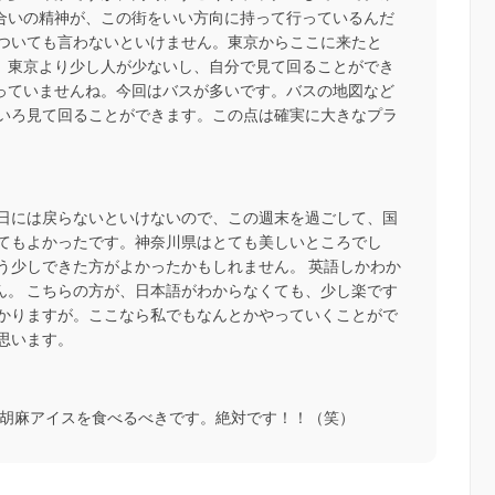
合いの精神が、この街をいい方向に持って行っているんだ
についても言わないといけません。東京からここに来たと
、東京より少し人が少ないし、自分で見て回ることができ
っていませんね。今回はバスが多いです。バスの地図など
ろいろ見て回ることができます。この点は確実に大きなプラ
曜日には戻らないといけないので、この週末を過ごして、国
とてもよかったです。神奈川県はとても美しいところでし
う少しできた方がよかったかもしれません。 英語しかわか
ん。 こちらの方が、日本語がわからなくても、少し楽です
わかりますが。ここなら私でもなんとかやっていくことがで
思います。
、胡麻アイスを食べるべきです。絶対です！！（笑）