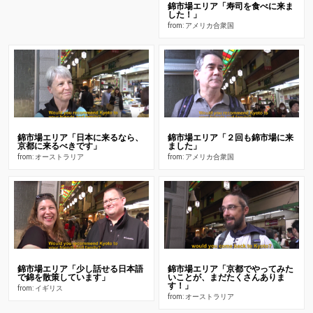
錦市場エリア「寿司を食べに来ま
した！」
from: アメリカ合衆国
錦市場エリア「日本に来るなら、
錦市場エリア「２回も錦市場に来
京都に来るべきです」
ました」
from: オーストラリア
from: アメリカ合衆国
錦市場エリア「少し話せる日本語
錦市場エリア「京都でやってみた
で錦を散策しています」
いことが、まだたくさんありま
す！」
from: イギリス
from: オーストラリア