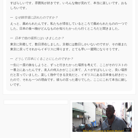
すばらしいです。雰囲気が好きです。いろんな物が見れて、本当に楽しいです。おも
しろいです。
なぜ錦市場に訪れたのですか？
えっと、薦められたんです。私たちが滞在しているところで薦められたものの一つで
した。日本の食べ物がどんなものか知りたかったら行くところだと聞きました。
日本で他の場所にはいきましたか？
東京に到着して、数日滞在しました。京都には数日しかいないのですが、その後また
東京に戻ってそれからイギリスに帰ります。とても早い一週間になりそうです。
どうして日本にくることにしたのですか？
一生に一度の旅をしようと、ずっと行きたかった場所を考えて、ここがそのリストの
一番上にあったんです。友人の何人かがここに来て、人々がすばらしいと、良い場所
だと言っていました。楽しく熱中できる文化だと。イギリスにある日本食も好きだっ
たので、それも一つの理由です。彼らの言った通りでした。ここにこれて本当に嬉し
いです。