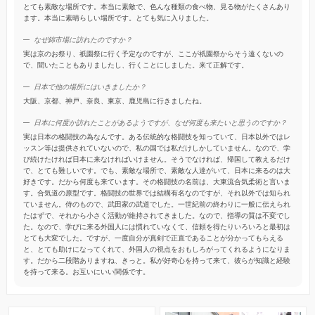
とても素敵な場所です。本当に素敵で、色んな種類の食べ物、見る物がたくさんあり
ます。本当に素晴らしい場所です。とても気に入りました。
なぜ錦市場に訪れたのですか？
実は京のお祭り、祇園祭に行く予定なのですが、ここが祇園祭からそう遠くないの
で、聞いたこともありましたし、行くことにしました。来て正解です。
日本で他の場所にはいきましたか？
大阪、京都、神戸、奈良、東京、鹿児島に行きましたね。
日本に何度か訪れたことがあるようですが、なぜ何度も来たいと思うのですか？
実は日本の格闘技の為なんです。ある伝統的な格闘技を知っていて、日本以外ではレ
ッスン等は提供されていないので、私の国では私だけしかしていません。なので、学
び続けたければ日本に来なければいけません。そうでなければ、帰国して教えるだけ
で、とても難しいです。でも、素敵な場所で、素敵な人達がいて、日本に来るのは大
好きです。だから何度も来ています。その格闘技の名前は、大東流合気柔術と言いま
す。合気道の原型です。格闘技の世界では結構有名なのですが、それ以外では知られ
ていません。侍のもので、武田家の武道でした。一世紀前の終わりに一般に伝えられ
たはずで、それから小さく活動が維持されてきました。なので、指導の質は不変でし
た。なので、学びに来る外国人には慣れていなくて、信頼を得たりいろいろと最初は
とても大変でした。ですが、一度自分が真剣で正直であることが分かってもらえる
と、とても助けになってくれて、外国人の視点をおもしろがってくれるようになりま
す。だから二段階ありますね、きっと。私が好奇心を持って来て、彼らが知識と経験
を持って来る。お互いにいい関係です。